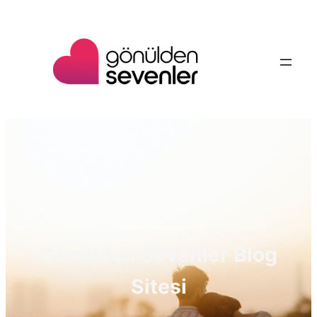
İçeriğe
geç
Gönülden Sevenler Blog
Sitesi