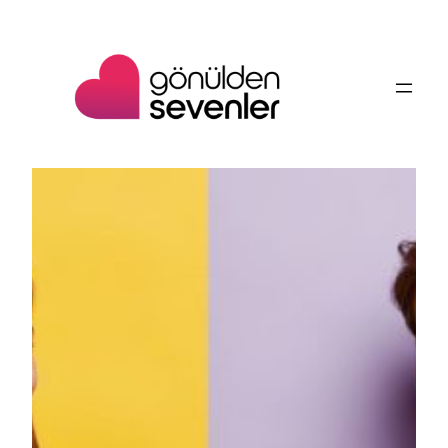
İçeriğe
geç