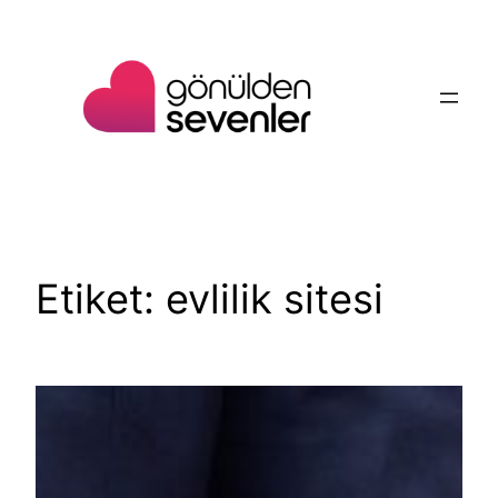
İçeriğe
geç
Etiket:
evlilik sitesi