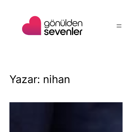
İçeriğe
geç
Yazar:
nihan